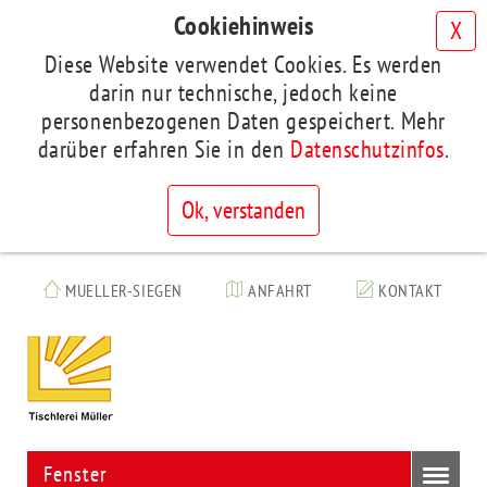
Cookiehinweis
X
Diese Website verwendet Cookies. Es werden
darin nur technische, jedoch keine
personenbezogenen Daten gespeichert. Mehr
darüber erfahren Sie in den
Datenschutzinfos
.
Ok, verstanden
Skip
to
MUELLER-SIEGEN
ANFAHRT
KONTAKT
main
Tischlerei
content
Frank
Müller
Fenster
Toggl